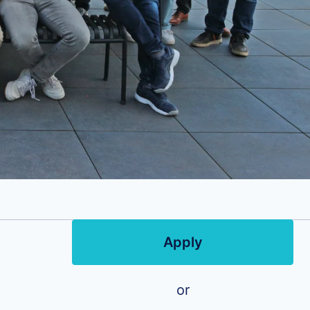
Apply
or