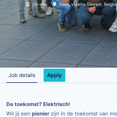
On-site
Gent
,
Vlaams Gewest
,
Belgi
Job details
Apply
Job description
De toekomst? Elektrisch!
Wil jij een
pionier
zijn in de toekomst van mobi