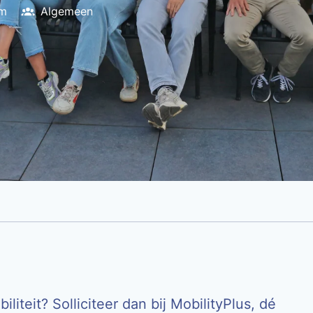
um
Algemeen
liteit? Solliciteer dan bij MobilityPlus, dé